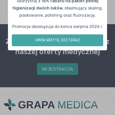
Skorzystaj z
15% rabatu na pakiet pełnej
higienizacji dwóch łuków,
obejmujący skaling,
piaskowanie, polishing oraz fluoryzację.
Promocja obowiązuje do końca sierpnia 2026 r.
Zapraszamy do skorzystania z
UMÓW WIZYTĘ JUŻ TERAZ
naszej oferty medycznej
REJESTRACJA