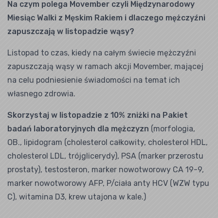
Na czym polega Movember czyli Międzynarodowy
Miesiąc Walki z Męskim Rakiem i dlaczego mężczyźni
zapuszczają w listopadzie wąsy?
Listopad to czas, kiedy na całym świecie mężczyźni
zapuszczają wąsy w ramach akcji Movember, mającej
na celu podniesienie świadomości na temat ich
własnego zdrowia.
Skorzystaj w listopadzie z 10% zniżki na Pakiet
badań laboratoryjnych dla mężczyzn
(morfologia,
OB., lipidogram (cholesterol całkowity, cholesterol HDL,
cholesterol LDL, trójglicerydy), PSA (marker przerostu
prostaty), testosteron, marker nowotworowy CA 19-9,
marker nowotworowy AFP, P/ciała anty HCV (WZW typu
C), witamina D3, krew utajona w kale.)