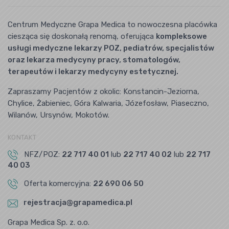
Centrum Medyczne Grapa Medica to nowoczesna placówka
ciesząca się doskonałą renomą, oferująca
kompleksowe
usługi medyczne lekarzy POZ, pediatrów, specjalistów
oraz lekarza medycyny pracy, stomatologów,
terapeutów i lekarzy medycyny estetycznej.
Zapraszamy Pacjentów z okolic: Konstancin-Jeziorna,
Chylice, Żabieniec, Góra Kalwaria, Józefosław, Piaseczno,
Wilanów, Ursynów, Mokotów.
KONTAKT
NFZ/POZ:
22 717 40 01
lub
22 717 40 02
lub
22 717
40 03
Oferta komercyjna:
22 690 06 50
rejestracja@grapamedica.pl
Grapa Medica Sp. z. o.o.